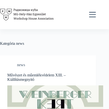
Skip
to
content
Kategória
news
news
Művészet és műemlékvédelem XIII. –
Kiállításmegnyitó